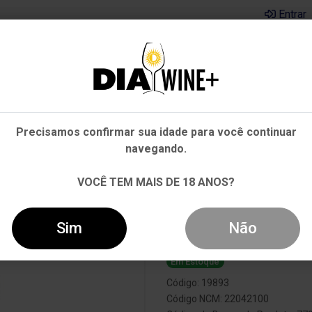
Entrar
Em que Estado você está?
Pernambuco
Cervejas
Kits
Departamentos
Mai
Precisamos confirmar sua idade para você continuar
Outros Estados
navegando.
RONTÉS BRANCO 750ML
VOCÊ TEM MAIS DE 18 ANOS?
Vinho Crios T
Sim
Não
Em Estoque
Código: 19893
Código NCM: 22042100