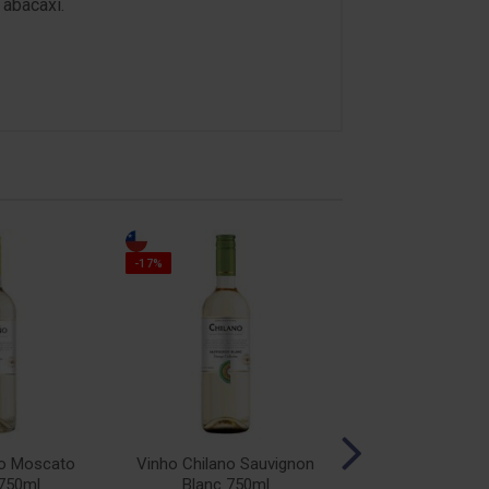
 abacaxi.
-14%
-17%
no Moscato
Vinho Chilano Sauvignon
Vinho Esporão P
750ml
Blanc 750ml
750ml