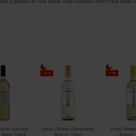
ncas e pétalas de rosa suave, frutas brancas como maça verde e
-17%
-17%
apacá Cosecha
Vinho Chilano Chardonnay
Vinho Chila
 Blanc 750ml
Branco 750ml
Branco 