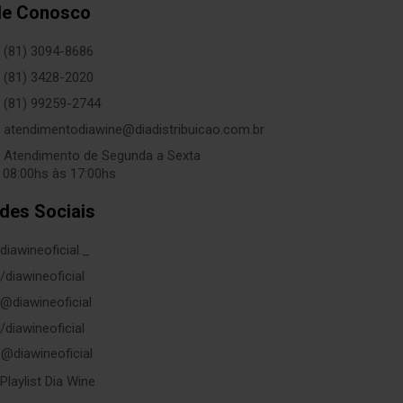
le Conosco
(81) 3094-8686
(81) 3428-2020
(81) 99259-2744
atendimentodiawine@diadistribuicao.com.br
Atendimento de Segunda a Sexta
 08:00hs às 17:00hs
des Sociais
diawineoficial._
/diawineoficial
@diawineoficial
/diawineoficial
@diawineoficial
Playlist Dia Wine