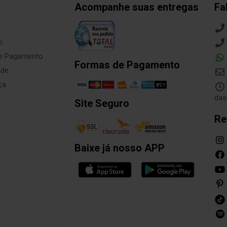
Acompanhe suas entregas
Fa
o
de Pagamento
Formas de Pagamento
ade
ça
das
Site Seguro
Re
Baixe já nosso APP