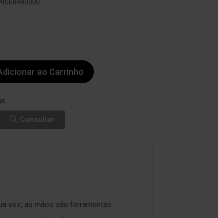
798068480300
dicionar ao Carrinho
ga
Consultar
ua vez, as mãos são ferramentas