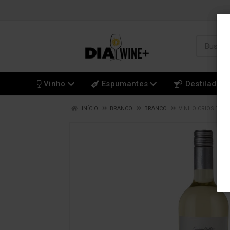
Vinho
Espumantes
Destilados
INÍCIO
BRANCO
BRANCO
VINHO CRIOS TOR