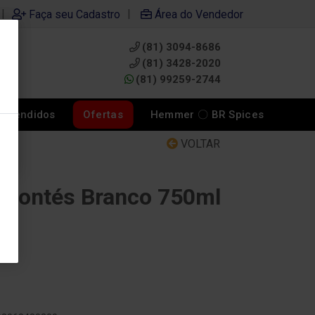
|
|
Faça seu Cadastro
Área do Vendedor
(81) 3094-8686
0
(81) 3428-2020
(81) 99259-2744
s Vendidos
Ofertas
Hemmer 〇 BR Spices
VOLTAR
orrontés Branco 750ml