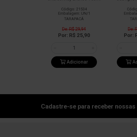
digo: 13211
Código: 21534
Códig
alagem: UN/1
Embalagem: UN/1
Embala
ALECRIM
TARAPACÁ
TA
e: R$ 36,61
De: R$ 29,94
De: 
: R$ 27,90
Por: R$ 25,90
Por: 
Adicionar
Adicionar
Ad
Cadastre-se para receber nossas 