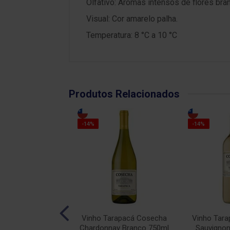
Olfativo: Aromas intensos de flores bra
Visual: Cor amarelo palha.
Temperatura: 8 °C a 10 °C
Produtos Relacionados
-14%
-14%
Alecrim Branco
Vinho Tarapacá Cosecha
Vinho Tar
750ml
Chardonnay Branco 750ml
Sauvignon