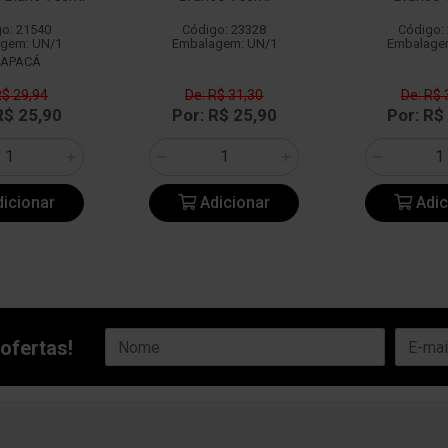
o: 21540
Código: 23328
Código:
gem: UN/1
Embalagem: UN/1
Embalage
RAPACÁ
R$ 29,94
De: R$ 31,30
De: R$ 
R$ 25,90
Por: R$ 25,90
Por: R$
icionar
Adicionar
Adic
ofertas!