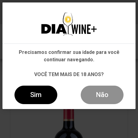
Em que Estado você está?
Baixe já nosso APP
0
Pernambuco
Precisamos confirmar sua idade para você
Outros Estados
continuar navegando.
VOLTAR
INÍCIO
TINTO
TINTO
VOCÊ TEM MAIS DE 18 ANOS?
VINHO CODICI MASSERIE PRIMITIVO PUGLIA TINTO
750ML
Sim
Não