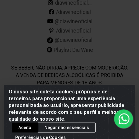
diawineoficial._
/diawineoficial
@diawineoficial
/diawineoficial
@diawineoficial
Playlist Dia Wine
SE BEBER, NÃO DIRIJA. APRECIE COM MODERAÇÃO.
A VENDA DE BEBIDAS ALCOÓLICAS É PROIBIDA
PARA MENORES DE 18 ANOS.
O nosso site coleta cookies próprios e de
terceiros para proporcionar uma experiência
Dia Wine - Rodovia BR 232 KM 22,5 - Moreno/PE - CEP
personalizada ao usuário, apresentar publicidade
54800-000 - CNPJ 69.944.973/0001-85
relevante de acordo com o seu perfil e melhorar a
qualidade do nosso site.
Aceito
Negar não essenciais
Preferências de Cookies