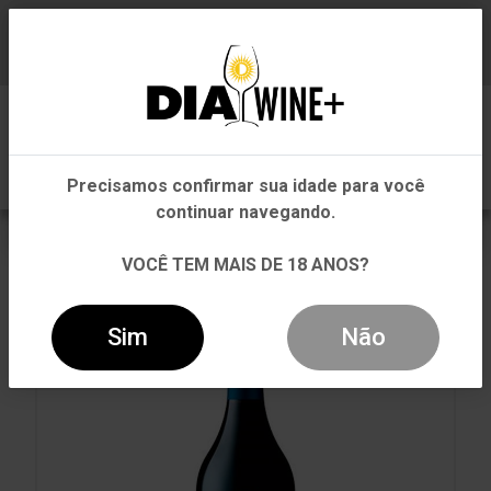
Em que Estado você está?
Baixe já nosso APP
0
Pernambuco
Precisamos confirmar sua idade para você
Outros Estados
continuar navegando.
VOLTAR
INÍCIO
TINTO
TINTO
VOCÊ TEM MAIS DE 18 ANOS?
VINHO CLOS APALTA 2019 TINTO 750ML
Sim
Não