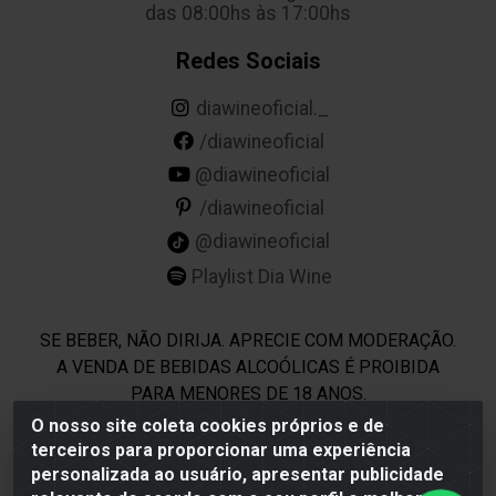
das 08:00hs às 17:00hs
Redes Sociais
diawineoficial._
/diawineoficial
@diawineoficial
/diawineoficial
@diawineoficial
Playlist Dia Wine
SE BEBER, NÃO DIRIJA. APRECIE COM MODERAÇÃO.
A VENDA DE BEBIDAS ALCOÓLICAS É PROIBIDA
PARA MENORES DE 18 ANOS.
O nosso site coleta cookies próprios e de
terceiros para proporcionar uma experiência
Dia Wine - Rodovia BR 232 KM 22,5 - Moreno/PE - CEP
personalizada ao usuário, apresentar publicidade
54800-000 - CNPJ 69.944.973/0001-85