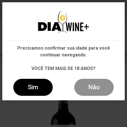
Em que Estado você está?
Baixe já nosso APP
0
Pernambuco
Precisamos confirmar sua idade para você
Outros Estados
continuar navegando.
VOLTAR
INÍCIO
TINTO
TINTO
VOCÊ TEM MAIS DE 18 ANOS?
VINHO CHILANO MERLOT TINTO 750ML
Sim
Não