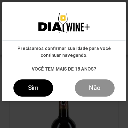
Em que Estado você está?
Baixe já nosso APP
0
Pernambuco
Precisamos confirmar sua idade para você
Outros Estados
continuar navegando.
VOLTAR
INÍCIO
TINTO
TINTO
VOCÊ TEM MAIS DE 18 ANOS?
VINHO CECCHI CHIANTI TORREBONA CLÁSSICO DOCG
TINTO 750ML
Sim
Não