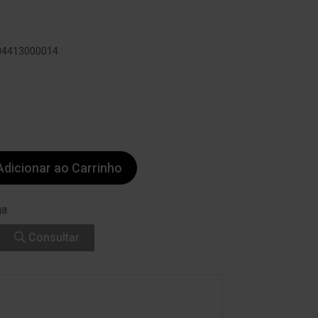
804413000014
dicionar ao Carrinho
ga
Consultar