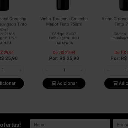
apacá Cosecha
Vinho Tarapacá Cosecha
Vinho Chilan
auvignon Tinto
Merlot Tinto 750ml
Tinto 
50ml
o: 21536
Código: 21537
Código:
gem: UN/1
Embalagem: UN/1
Embalage
RAPACÁ
TARAPACÁ
R$ 29,94
De: R$ 29,94
De: R$ 
R$ 25,90
Por: R$ 25,90
Por: R$
icionar
Adicionar
Adic
ofertas!