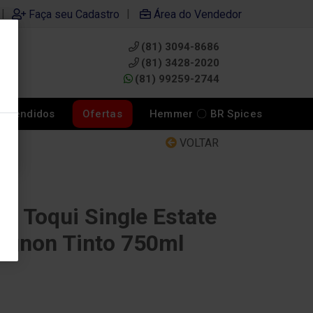
|
|
Faça seu Cadastro
Área do Vendedor
(81) 3094-8686
0
(81) 3428-2020
(81) 99259-2744
s Vendidos
Ofertas
Hemmer 〇 BR Spices
VOLTAR
l Toqui Single Estate
ignon Tinto 750ml