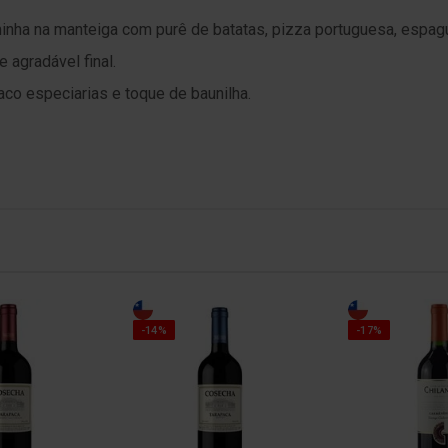
minha na manteiga com purê de batatas, pizza portuguesa, espag
 agradável final.
aco especiarias e toque de baunilha.
-14%
-17%