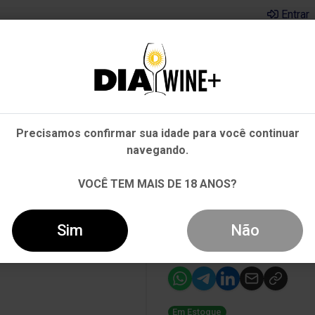
Entrar
Em que Estado você está?
Pernambuco
Cervejas
Kits
Departamentos
Mai
Precisamos confirmar sua idade para você continuar
Outros Estados
navegando.
UI SINGLE ESTATE CABERNET SAUVIGNON TINTO 750ML
VOCÊ TEM MAIS DE 18 ANOS?
-30%
Vinho Casas De
Sim
Não
Cabernet Sauv
Em Estoque