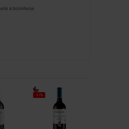
uete à bolonhesa.
-17%
-17%