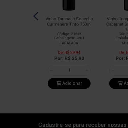
calhôa JP Azeitão
Vinho Tarapacá Cosecha
Vinho Tar
into 750ml
Carménère Tinto 750ml
Cabernet S
7
digo: 14349
Código: 21535
Códig
alagem: UN/1
Embalagem: UN/1
Embala
BACALHOA
TARAPACÁ
TA
e: R$ 47,18
De: R$ 29,94
De: 
: R$ 36,90
Por: R$ 25,90
Por: 
Adicionar
Adicionar
Ad
Cadastre-se para receber nossas 