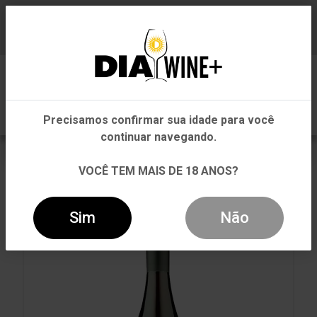
Em que Estado você está?
Baixe já nosso APP
0
Pernambuco
Precisamos confirmar sua idade para você
Outros Estados
continuar navegando.
VOLTAR
INÍCIO
TINTO
TINTO
VOCÊ TEM MAIS DE 18 ANOS?
VINHO CASAS DEL TOQUI PINOT NOIR RESERVA TINTO
750ML
Sim
Não