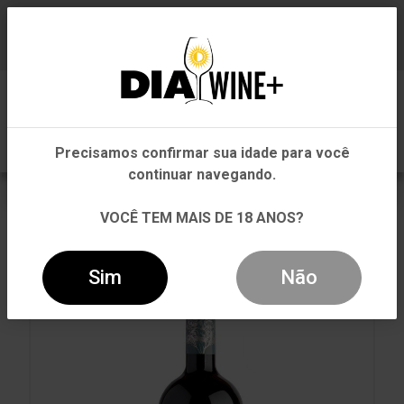
Em que Estado você está?
Baixe já nosso APP
0
Pernambuco
Precisamos confirmar sua idade para você
Outros Estados
continuar navegando.
VOLTAR
INÍCIO
TINTO
TINTO
VOCÊ TEM MAIS DE 18 ANOS?
VINHO CASAS DEL BOSQUE GRAN RESERVA
CARMÉNÈRE TINTO 750ML
Sim
Não