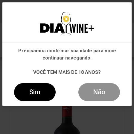
Em que Estado você está?
Baixe já nosso APP
0
Pernambuco
Precisamos confirmar sua idade para você
Outros Estados
continuar navegando.
VOLTAR
INÍCIO
TINTO
TINTO
VOCÊ TEM MAIS DE 18 ANOS?
VINHO CASAS DEL BOSQUE COLLECTION CARMÉNÈRE
TINTO 750ML
Sim
Não