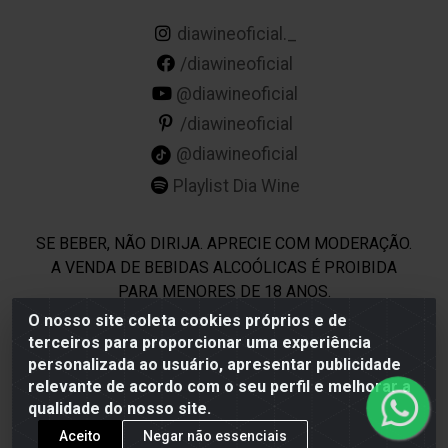
diawineoficial._
/diawineoficial
@diawineoficial
/diawineoficial
@diawineoficial
Playlist Dia Wine
SE BEBER, NÃO DIRIJA. APRECIE COM MODERAÇÃO.
A VENDA DE BEBIDAS ALCOÓLICAS É PROIBIDA
PARA MENORES DE 18 ANOS.
O nosso site coleta cookies próprios e de
terceiros para proporcionar uma experiência
Dia Wine - Rodovia BR 232 KM 22,5 - Moreno/PE - CEP
personalizada ao usuário, apresentar publicidade
54800-000 - CNPJ 69.944.973/0001-85
relevante de acordo com o seu perfil e melhorar a
qualidade do nosso site.
Aceito
Negar não essenciais