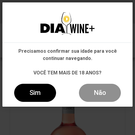
Em que Estado você está?
Baixe já nosso APP
0
Pernambuco
Precisamos confirmar sua idade para você
Outros Estados
continuar navegando.
VOLTAR
INÍCIO
ROSÉ
ROSÉ
VOCÊ TEM MAIS DE 18 ANOS?
VINHO CASAL MENDES ROSÉ 750ML
Sim
Não