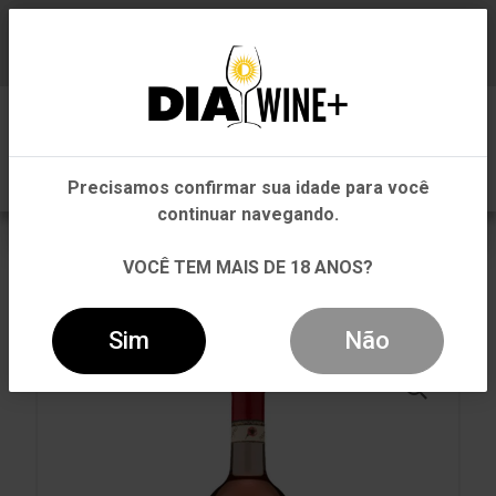
Em que Estado você está?
Baixe já nosso APP
0
Pernambuco
Precisamos confirmar sua idade para você
Outros Estados
continuar navegando.
VOLTAR
INÍCIO
CARNE BRANCA
VOCÊ TEM MAIS DE 18 ANOS?
CARNE BRANCA
VINHO CARPINETO DOGAJOLO I.G.T. TOSCANO
ROSATO 750ML
Sim
Não