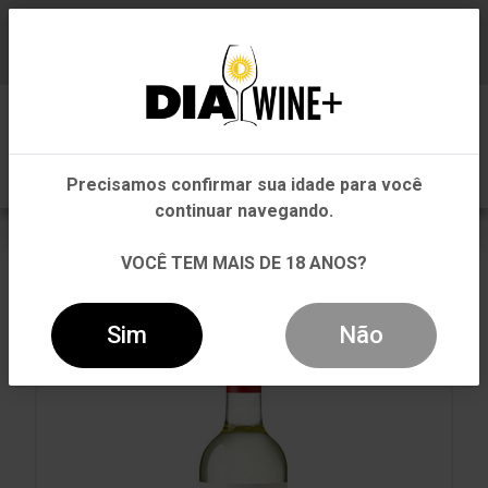
Em que Estado você está?
Baixe já nosso APP
0
Pernambuco
Precisamos confirmar sua idade para você
Outros Estados
continuar navegando.
VOLTAR
INÍCIO
ARGENTINA
ARGENTINA
VOCÊ TEM MAIS DE 18 ANOS?
VINHO CALLIA TORRONTÉS BRANCO 750ML
Sim
Não