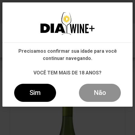
Em que Estado você está?
Baixe já nosso APP
0
Pernambuco
Precisamos confirmar sua idade para você
Outros Estados
continuar navegando.
VOLTAR
INÍCIO
BRANCO
BRANCO
VOCÊ TEM MAIS DE 18 ANOS?
VINHO BRACCOBOSCA OMBU MOSCATEL BRANCO
750ML
Sim
Não