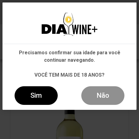
Em que Estado você está?
Baixe já nosso APP
0
Pernambuco
Precisamos confirmar sua idade para você
Outros Estados
continuar navegando.
VOLTAR
INÍCIO
BRANCO
BRANCO
VOCÊ TEM MAIS DE 18 ANOS?
VINHO BODEGAS LEGANZA QUINTANA BRANCO 750ML
Sim
Não