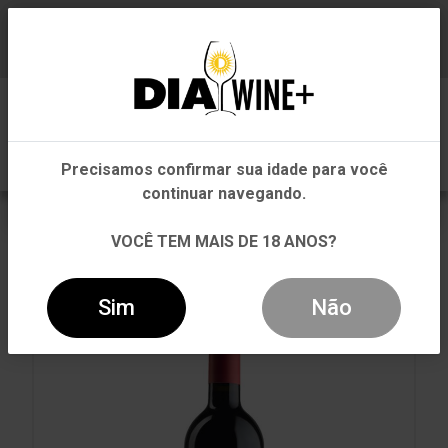
Em que Estado você está?
Baixe já nosso APP
0
Pernambuco
Precisamos confirmar sua idade para você
Outros Estados
continuar navegando.
VOLTAR
INÍCIO
MASSAS
MASSAS
VOCÊ TEM MAIS DE 18 ANOS?
VINHO BENI DI BATASIOLO DOLCETTO D'ALBA D.O.C
TINTO 750ML
Sim
Não