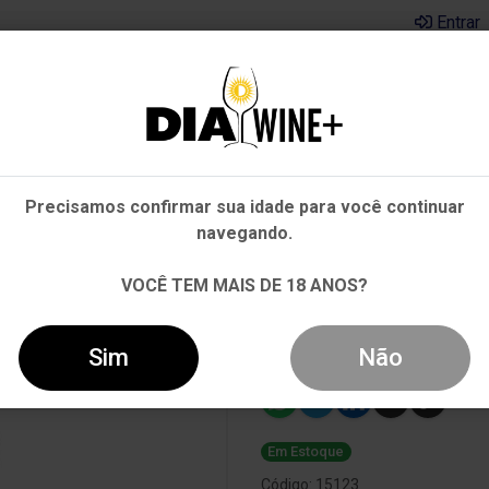
Entrar
Em que Estado você está?
Pernambuco
Cervejas
Kits
Departamentos
Mai
Precisamos confirmar sua idade para você continuar
Outros Estados
navegando.
GRECO DI TUFO BRANCO 750ML
VOCÊ TEM MAIS DE 18 ANOS?
Vinho Bacalhô
Branco 750ml
Sim
Não
Em Estoque
Código: 15123