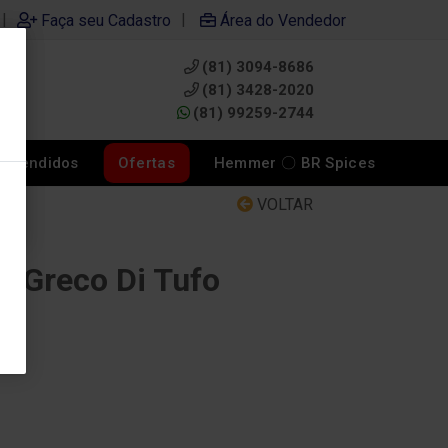
|
|
Faça seu Cadastro
Área do Vendedor
(81) 3094-8686
0
(81) 3428-2020
(81) 99259-2744
s Vendidos
Ofertas
Hemmer 〇 BR Spices
VOLTAR
a Greco Di Tufo