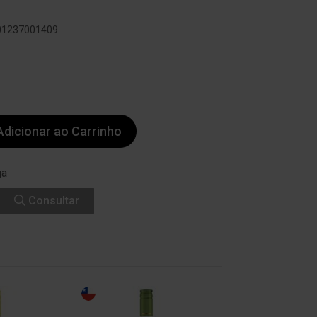
601237001409
dicionar ao Carrinho
ga
Consultar
-14%