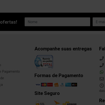
ofertas!
Acompanhe suas entregas
Fa
o
de Pagamento
Formas de Pagamento
ade
ça
das
Site Seguro
Re