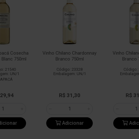
apacá Cosecha
Vinho Chilano Chardonnay
Vinho Chila
 Blanc 750ml
Branco 750ml
Branco 
o: 21540
Código: 23328
Código:
gem: UN/1
Embalagem: UN/1
Embalage
RAPACÁ
 29,94
R$ 31,30
R$ 3
icionar
Adicionar
Adic