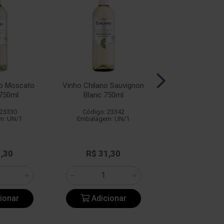
no Moscato
Vinho Chilano Sauvignon
Vinho Esporão P
750ml
Blanc 750ml
750ml
 23330
Código: 23342
Código: 11
m: UN/1
Embalagem: UN/1
Embalagem: 
ESPORA
De: R$ 38
1,30
R$ 31,30
Por: R$ 3
ionar
Adicionar
Adicio