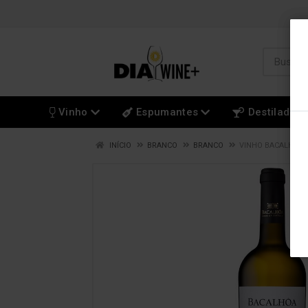
Vinho
Espumantes
Destilados
INÍCIO
BRANCO
BRANCO
VINHO BACALHÔA 