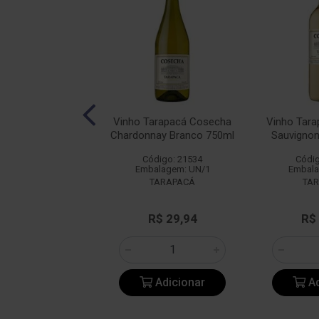
Alecrim Branco
Vinho Tarapacá Cosecha
Vinho Tar
750ml
Chardonnay Branco 750ml
Sauvignon
digo: 13211
Código: 21534
Códig
alagem: UN/1
Embalagem: UN/1
Embala
ALECRIM
TARAPACÁ
TA
e: R$ 36,61
R$ 29,94
R$
: R$ 27,90
Adicionar
Adicionar
Ad