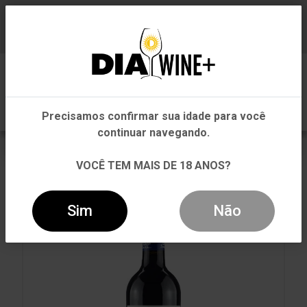
Em que Estado você está?
Baixe já nosso APP
0
Pernambuco
Precisamos confirmar sua idade para você
Outros Estados
continuar navegando.
VOLTAR
INÍCIO
TINTO
TINTO
VOCÊ TEM MAIS DE 18 ANOS?
VINHO ATLÂNTICO TINTO 750ML
Sim
Não