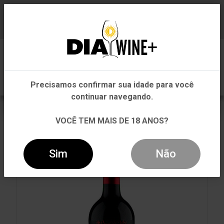
Em que Estado você está?
Baixe já nosso APP
0
Pernambuco
Precisamos confirmar sua idade para você
Outros Estados
continuar navegando.
VOLTAR
INÍCIO
CARNE VERMELHA
VOCÊ TEM MAIS DE 18 ANOS?
CARNE VERMELHA
VINHO APOTHIC RED 750ML
Sim
Não