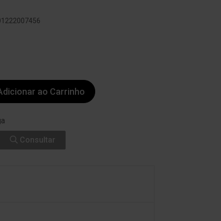
801222007456
dicionar ao Carrinho
ga
Consultar