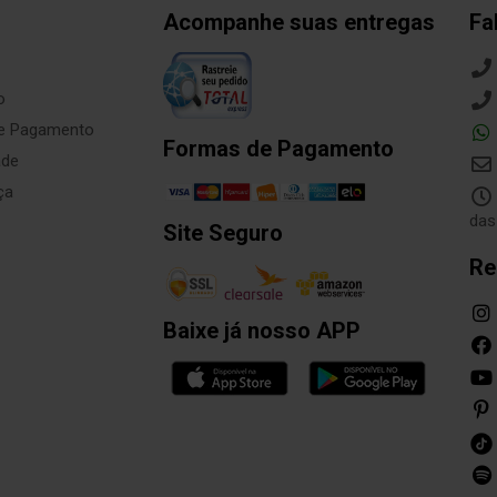
Acompanhe suas entregas
Fa
o
de Pagamento
Formas de Pagamento
ade
ça
das
Site Seguro
Re
Baixe já nosso APP