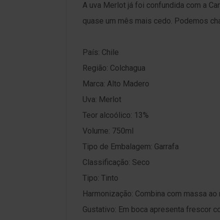
A uva Merlot já foi confundida com a C
quase um mês mais cedo. Podemos cha
País: Chile
Região: Colchagua
Marca: Alto Madero
Uva: Merlot
Teor alcoólico: 13%
Volume: 750ml
Tipo de Embalagem: Garrafa
Classificação: Seco
Tipo: Tinto
Harmonização: Combina com massa ao mo
Gustativo: Em boca apresenta frescor c