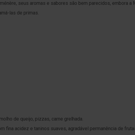
arménère, seus aromas e sabores são bem parecidos, embora a Me
má-las de primas.
lho de queijo, pizzas, carne grelhada.
om fina acidez e taninos suaves, agradável permanência de frut