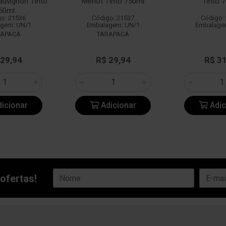
auvignon Tinto
Merlot Tinto 750ml
Tinto 
50ml
o: 21536
Código: 21537
Código:
gem: UN/1
Embalagem: UN/1
Embalage
RAPACÁ
TARAPACÁ
 29,94
R$ 29,94
R$ 3
icionar
Adicionar
Adic
ofertas!