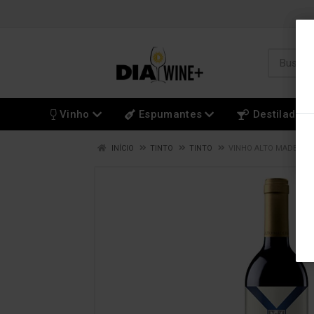
Vinho
Espumantes
Destilados
INÍCIO
TINTO
TINTO
VINHO ALTO MADERO 