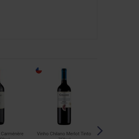
o Carménère
Vinho Chilano Merlot Tinto
Vinho Chilano Sy