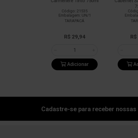
into 750ml
Carménère Tinto 750ml
Cabernet S
7
digo: 14349
Código: 21535
Códig
alagem: UN/1
Embalagem: UN/1
Embala
BACALHOA
TARAPACÁ
TA
e: R$ 47,18
R$ 29,94
R$
: R$ 36,90
Adicionar
Adicionar
Ad
Cadastre-se para receber nossas 