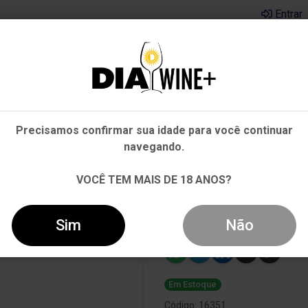
Entrar
Em que Estado você está?
Pernambuco
Cervejas
Kits
Departamentos
Mai
Precisamos confirmar sua idade para você continuar
Outros Estados
navegando.
RESERVA MERLOT TINTO 750ML
VOCÊ TEM MAIS DE 18 ANOS?
Vinho Alto Ma
Tinto 750ml
Sim
Não
Em Estoque
Código: 16351