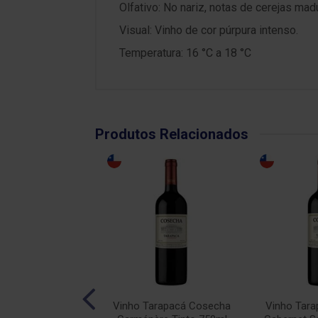
Olfativo: No nariz, notas de cerejas ma
Visual: Vinho de cor púrpura intenso.
Temperatura: 16 °C a 18 °C
Produtos Relacionados
calhôa JP Azeitão
Vinho Tarapacá Cosecha
Vinho Tar