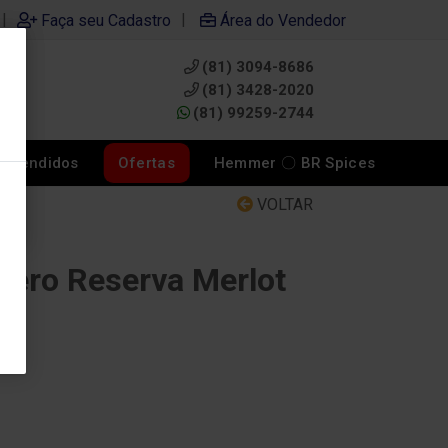
|
|
Faça seu Cadastro
Área do Vendedor
(81) 3094-8686
0
(81) 3428-2020
(81) 99259-2744
s Vendidos
Ofertas
Hemmer 〇 BR Spices
VOLTAR
dero Reserva Merlot