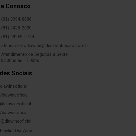
le Conosco
(81) 3094-8686
(81) 3428-2020
(81) 99259-2744
atendimentodiawine@diadistribuicao.com.br
Atendimento de Segunda a Sexta
 08:00hs às 17:00hs
des Sociais
diawineoficial._
/diawineoficial
@diawineoficial
/diawineoficial
@diawineoficial
Playlist Dia Wine