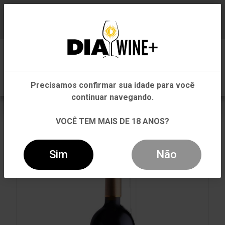
Em que Estado você está?
Baixe já nosso APP
0
Pernambuco
Precisamos confirmar sua idade para você
Outros Estados
continuar navegando.
VOLTAR
INÍCIO
TINTO
TINTO
VOCÊ TEM MAIS DE 18 ANOS?
VINHO ALTA VISTA ALTO MALBEC/CABERNET
SAUVIGNON 2019 TINTO 750ML
Sim
Não