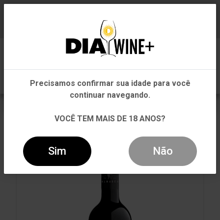
Em que Estado você está?
Baixe já nosso APP
0
Pernambuco
Precisamos confirmar sua idade para você
Outros Estados
continuar navegando.
VOLTAR
INÍCIO
CARNE VERMELHA
VOCÊ TEM MAIS DE 18 ANOS?
CARNE VERMELHA
VINHO ALMADÉN SHIRAZ TINTO 750ML
Sim
Não