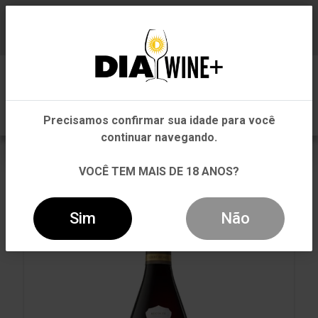
Em que Estado você está?
Baixe já nosso APP
0
Pernambuco
Precisamos confirmar sua idade para você
Outros Estados
continuar navegando.
VOLTAR
INÍCIO
TINTO
TINTO
VOCÊ TEM MAIS DE 18 ANOS?
VINHO ALBERT BICHOT MERCUREY 2019 TINTO 750ML
Sim
Não