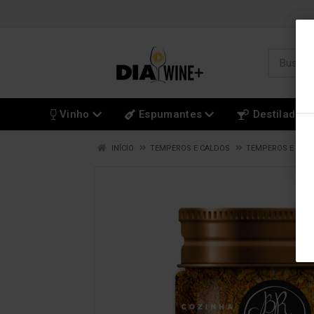
Vinho
Espumantes
Destilados
INÍCIO
TEMPEROS E CALDOS
TEMPEROS E CAL