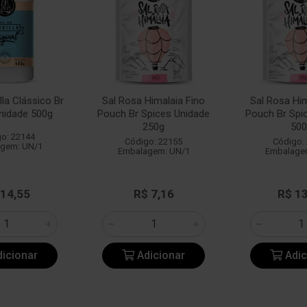
illa Clássico Br
Sal Rosa Himalaia Fino
Sal Rosa Him
nidade 500g
Pouch Br Spices Unidade
Pouch Br Spi
250g
500
o: 22144
Código: 22155
Código:
gem: UN/1
Embalagem: UN/1
Embalage
 14,55
R$ 7,16
R$ 1
icionar
Adicionar
Adic