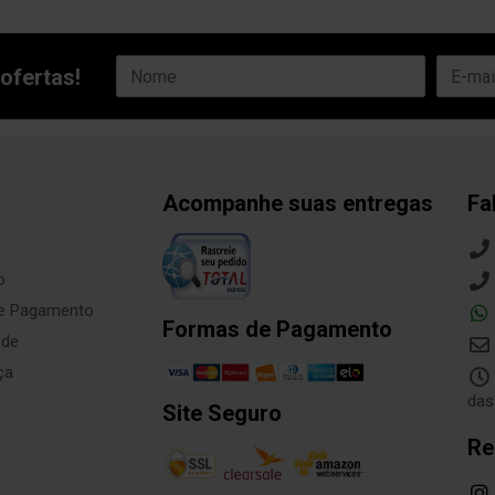
ofertas!
Acompanhe suas entregas
Fa
o
de Pagamento
Formas de Pagamento
ade
ça
das
Site Seguro
Re