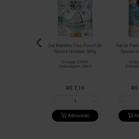
a Himalaia Fino
Sal Marinho Fino Pouch Br
Sal de Parr
 Br Spices 1kg
Spices Unidade 500g
Spices U
digo: 25394
Código: 24553
Códig
alagem: UN/1
Embalagem: UN/1
Embala
R$ 22,44
R$ 7,15
R$
Adicionar
Adicionar
Ad