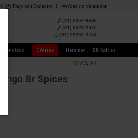
|
|
Faça seu Cadastro
Área do Vendedor
(81) 3094-8686
0
(81) 3428-2020
(81) 99259-2744
s Vendidos
Ofertas
Hemmer 〇 BR Spices
VOLTAR
rango Br Spices