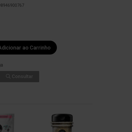
898946900767
dicionar ao Carrinho
ga
Consultar