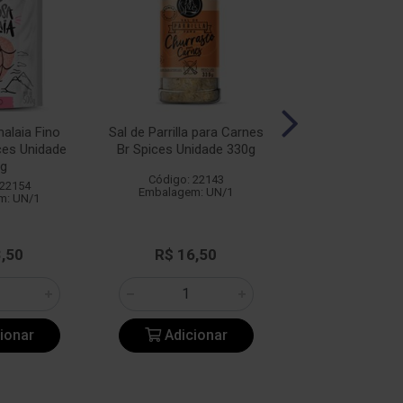
alaia Fino
Sal de Parrilla para Carnes
Sal de Parrilla 
ces Unidade
Br Spices Unidade 330g
Unidade 3
g
Código: 22143
Código: 22
 22154
Embalagem: UN/1
Embalagem: 
m: UN/1
3,50
R$ 16,50
R$ 16,3
ionar
Adicionar
Adicio