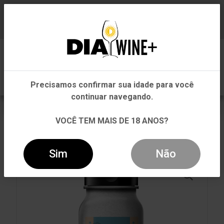
Em que Estado você está?
Baixe já nosso APP
0
Pernambuco
Precisamos confirmar sua idade para você
Outros Estados
continuar navegando.
VOLTAR
INÍCIO
TEMPEROS E CALDOS
VOCÊ TEM MAIS DE 18 ANOS?
TEMPEROS E CALDOS
SAL DE PARRILLA CLÁSSICO BR SPICES UNIDADE
1,1KG
Sim
Não