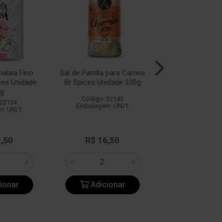
alaia Fino
Sal de Parrilla para Carnes
Sal de Parrilla 
ces Unidade
Br Spices Unidade 330g
Unidade 3
g
Código: 22143
Código: 22
 22154
Embalagem: UN/1
Embalagem: 
m: UN/1
3,50
R$ 16,50
R$ 16,3
ionar
Adicionar
Adicio