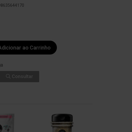
898635644170
dicionar ao Carrinho
ga
Consultar