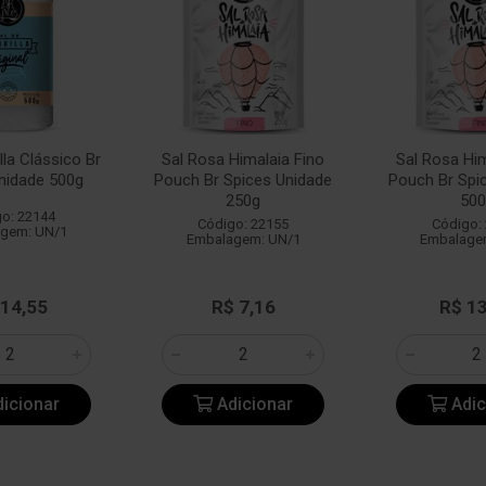
illa Clássico Br
Sal Rosa Himalaia Fino
Sal Rosa Him
nidade 500g
Pouch Br Spices Unidade
Pouch Br Spi
250g
500
o: 22144
Código: 22155
Código:
gem: UN/1
Embalagem: UN/1
Embalage
 14,55
R$ 7,16
R$ 1
icionar
Adicionar
Adic