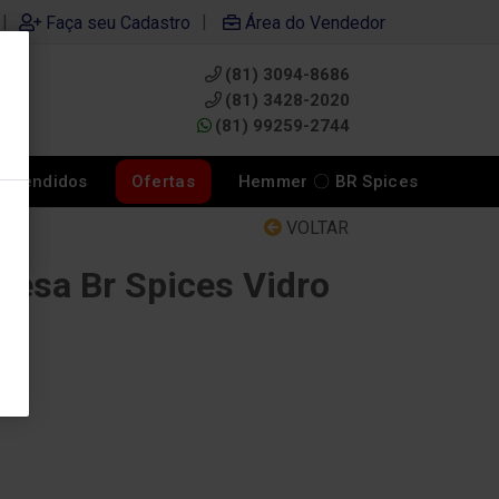
|
|
Faça seu Cadastro
Área do Vendedor
(81) 3094-8686
0
(81) 3428-2020
(81) 99259-2744
s Vendidos
Ofertas
Hemmer 〇 BR Spices
VOLTAR
resa Br Spices Vidro