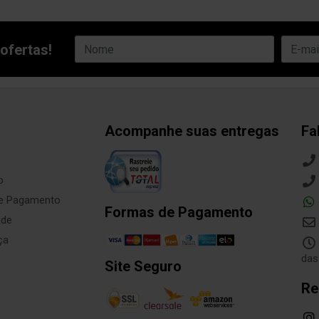
ofertas!
Acompanhe suas entregas
Fa
o
de Pagamento
Formas de Pagamento
ade
ça
das
Site Seguro
Re