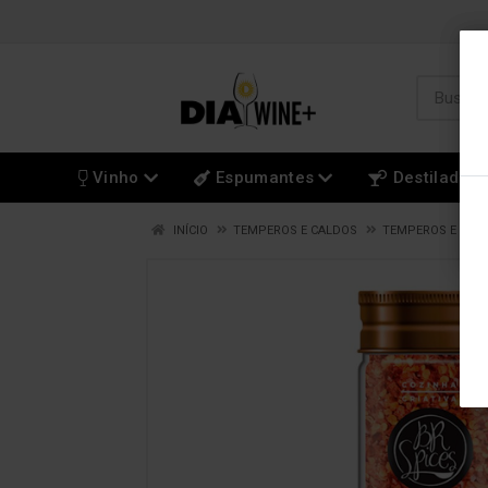
Vinho
Espumantes
Destilados
INÍCIO
TEMPEROS E CALDOS
TEMPEROS E CAL