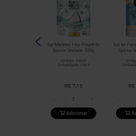
a Himalaia Fino
Sal Marinho Fino Pouch Br
Sal de Parr
 Br Spices 1kg
Spices Unidade 500g
Spices U
digo: 25394
Código: 24553
Códig
alagem: UN/1
Embalagem: UN/1
Embala
R$ 22,44
R$ 7,15
R$
Adicionar
Adicionar
Ad