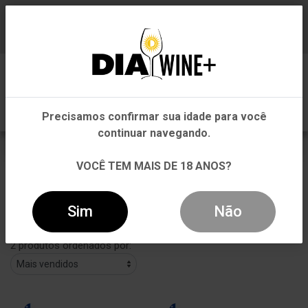
Em que Estado você está?
Baixe já nosso APP
0
Pernambuco
Precisamos confirmar sua idade para você
Outros Estados
continuar navegando.
CARMEN
VOCÊ TEM MAIS DE 18 ANOS?
VOLTAR
INÍCIO
CARMEN
Sim
Não
Filtros
2 produtos ordenados por: