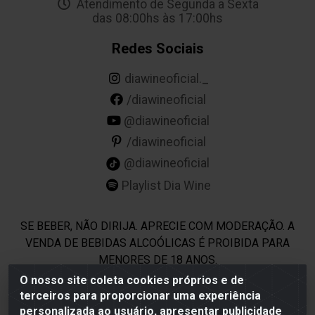
Atendimento de Segunda a Sexta
das 08:00hs às 17:00hs
Redes Sociais
diawineoficial._
/diawineoficial
@diawineoficial
/diawineoficial
@diawineoficial
Playlist Dia Wine
SE BEBER, NÃO DIRIJA. APRECIE COM MODERAÇÃO. A
VENDA DE BEBIDAS ALCOÓLICAS É PROIBIDA PARA
MENORES DE 18 ANOS.
O nosso site coleta cookies próprios e de
terceiros para proporcionar uma experiência
Dia Wine - Rodovia BR 232 KM 22,5 - Moreno/PE - CEP 54800-
personalizada ao usuário, apresentar publicidade