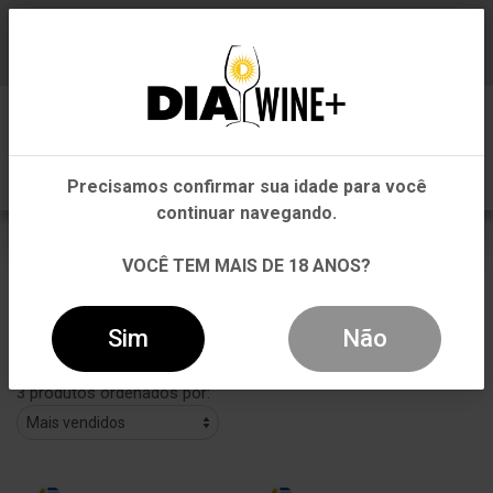
Em que Estado você está?
Baixe já nosso APP
0
Pernambuco
Precisamos confirmar sua idade para você
Outros Estados
continuar navegando.
FAMÍLIA DEICAS
VOCÊ TEM MAIS DE 18 ANOS?
VOLTAR
INÍCIO
FAMÍLIA DEICAS
Sim
Não
Filtros
3 produtos ordenados por: