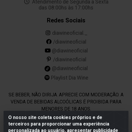
Atendimento de Segunda a Sexta
das 08:00hs às 17:00hs
Redes Sociais
diawineoficial._
/diawineoficial
@diawineoficial
/diawineoficial
@diawineoficial
Playlist Dia Wine
SE BEBER, NÃO DIRIJA. APRECIE COM MODERAÇÃO. A
VENDA DE BEBIDAS ALCOÓLICAS É PROIBIDA PARA
MENORES DE 18 ANOS.
O nosso site coleta cookies próprios e de
terceiros para proporcionar uma experiência
Dia Wine - Rodovia BR 232 KM 22,5 - Moreno/PE - CEP 54800-
personalizada ao usuário, apresentar publicidade