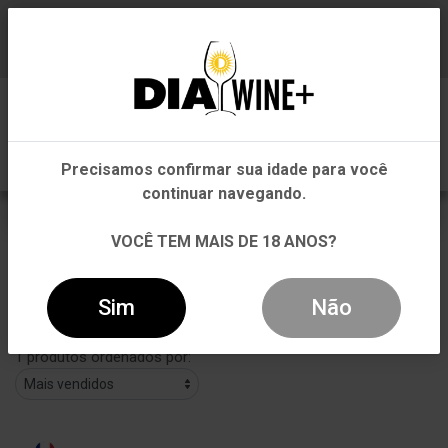
Em que Estado você está?
Baixe já nosso APP
0
Pernambuco
Precisamos confirmar sua idade para você
Outros Estados
continuar navegando.
VIGNOBLES & COMPAGNIE
VOCÊ TEM MAIS DE 18 ANOS?
VOLTAR
INÍCIO
VIGNOBLES & COMPAGNIE
Sim
Não
Filtros
1 produtos ordenados por: