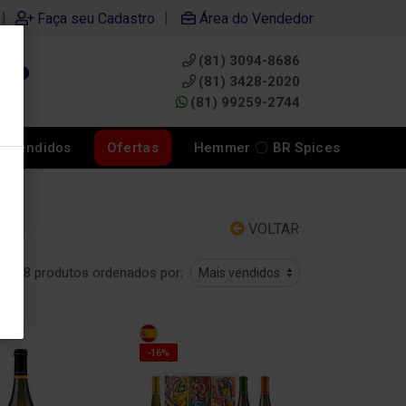
|
|
Faça seu Cadastro
Área do Vendedor
(81) 3094-8686
0
(81) 3428-2020
(81) 99259-2744
s Vendidos
Ofertas
Hemmer 〇 BR Spices
VOLTAR
8 produtos ordenados por:
-16%