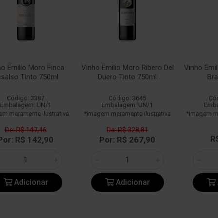
ho Emilio Moro Finca
Vinho Emilio Moro Ribero Del
Vinho Emil
salso Tinto 750ml
Duero Tinto 750ml
Br
Código: 3387
Código: 3645
Có
Embalagem: UN/1
Embalagem: UN/1
Emba
em meramente ilustrativa
*Imagem meramente ilustrativa
*Imagem me
De: R$ 147,46
De: R$ 328,81
R
Por: R$ 142,90
Por: R$ 267,90
Adicionar
Adicionar