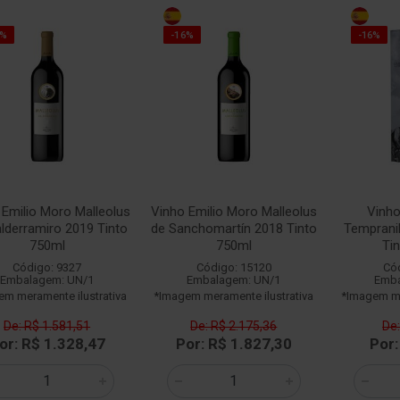
6%
-16%
-16%
 Emilio Moro Malleolus
Vinho Emilio Moro Malleolus
Vinho
lderramiro 2019 Tinto
de Sanchomartín 2018 Tinto
Temprani
750ml
750ml
Ti
Código: 9327
Código: 15120
Có
Embalagem: UN/1
Embalagem: UN/1
Emba
em meramente ilustrativa
*Imagem meramente ilustrativa
*Imagem me
De: R$ 1.581,51
De: R$ 2.175,36
De:
or: R$ 1.328,47
Por: R$ 1.827,30
Por: