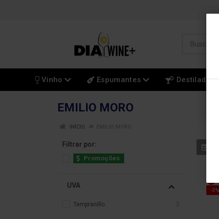
Vinho
Espumantes
Destilados
EMILIO MORO
INÍCIO
EMILIO MORO
Filtrar por:
Promoções
UVA
-3
Tempranillo
2