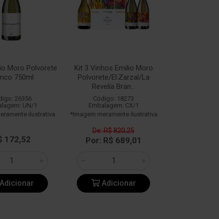
io Moro Polvorete
Kit 3 Vinhos Emilio Moro
anco 750ml
Polvorete/El.Zarzal/La
Revelía Bran...
digo: 26356
Código: 18273
lagem: UN/1
Embalagem: CX/1
ramente ilustrativa
*Imagem meramente ilustrativa
De: R$ 820,25
$ 172,52
Por: R$ 689,01
Adicionar
Adicionar