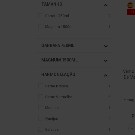
TAMANHO
-1
Garrafa 750ml
7
Magnum 1500ml
1
GARRAFA 750ML
MAGNUM 1500ML
Vinho
HARMONIZAÇÃO
De Va
Carne Branca
1
Carne Vermelha
5
*Imag
Massas
1
P
Queijos
2
Saladas
1