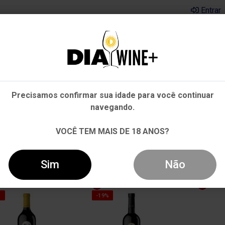
Entrar
Em que Estado você está?
Pernambuco
Cervejas
Kits
Departamentos
Mai
Precisamos confirmar sua idade para você continuar
Outros Estados
navegando.
VOCÊ TEM MAIS DE 18 ANOS?
Sim
Não
%
-19%