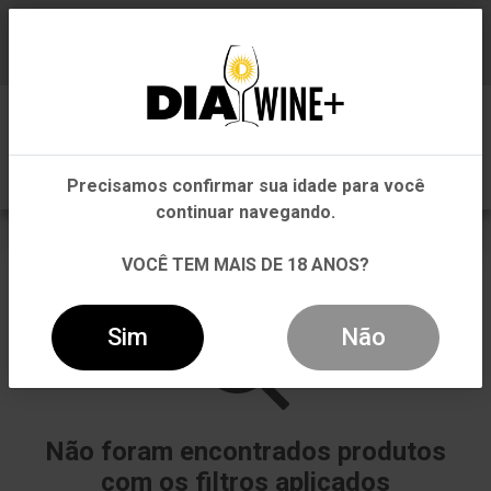
Em que Estado você está?
Baixe já nosso APP
0
Pernambuco
Precisamos confirmar sua idade para você
Outros Estados
continuar navegando.
ABEGOARIA
VOCÊ TEM MAIS DE 18 ANOS?
VOLTAR
INÍCIO
ABEGOARIA
Sim
Não
Não foram encontrados produtos
com os filtros aplicados