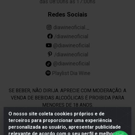
das 08:00hs às 17:00hs
Redes Sociais
diawineoficial._
/diawineoficial
@diawineoficial
/diawineoficial
@diawineoficial
Playlist Dia Wine
SE BEBER, NÃO DIRIJA. APRECIE COM MODERAÇÃO. A
VENDA DE BEBIDAS ALCOÓLICAS É PROIBIDA PARA
MENORES DE 18 ANOS.
O nosso site coleta cookies próprios e de
terceiros para proporcionar uma experiência
Dia Wine - Rodovia BR 232 KM 22,5 - Moreno/PE - CEP 54800-
personalizada ao usuário, apresentar publicidade
000 - CNPJ 69.944.973/0001-85
relevante de acordo com o seu perfil e melhorar a