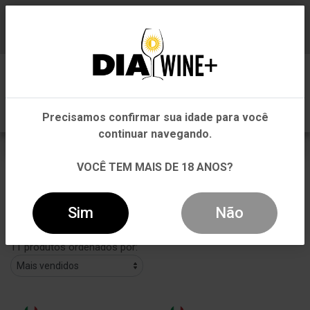
Em que Estado você está?
Baixe já nosso APP
0
Pernambuco
Precisamos confirmar sua idade para você
Outros Estados
continuar navegando.
GIACONDI
VOCÊ TEM MAIS DE 18 ANOS?
VOLTAR
INÍCIO
GIACONDI
Sim
Não
Filtros
11 produtos ordenados por: