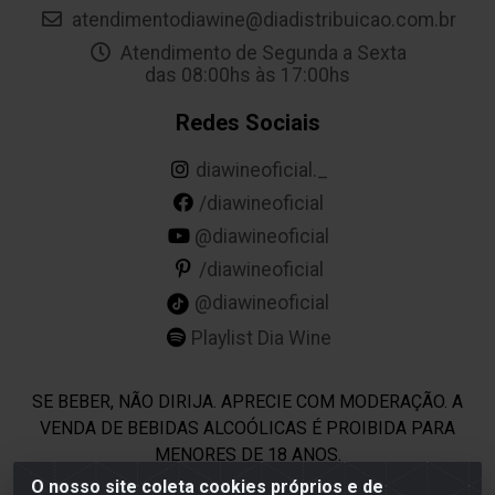
atendimentodiawine@diadistribuicao.com.br
Atendimento de Segunda a Sexta
das 08:00hs às 17:00hs
Redes Sociais
diawineoficial._
/diawineoficial
@diawineoficial
/diawineoficial
@diawineoficial
Playlist Dia Wine
SE BEBER, NÃO DIRIJA. APRECIE COM MODERAÇÃO. A
VENDA DE BEBIDAS ALCOÓLICAS É PROIBIDA PARA
MENORES DE 18 ANOS.
O nosso site coleta cookies próprios e de