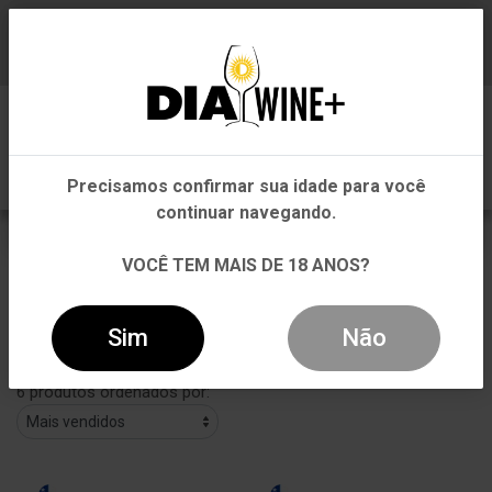
Em que Estado você está?
Baixe já nosso APP
0
Pernambuco
Precisamos confirmar sua idade para você
Outros Estados
continuar navegando.
FOYE
VOCÊ TEM MAIS DE 18 ANOS?
VOLTAR
INÍCIO
FOYE
Sim
Não
Filtros
6 produtos ordenados por: