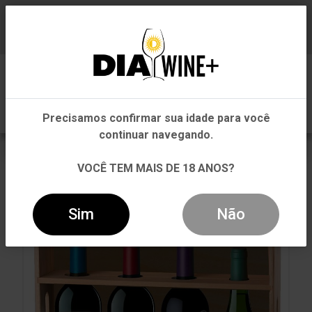
Em que Estado você está?
Baixe já nosso APP
0
Pernambuco
Precisamos confirmar sua idade para você
Outros Estados
continuar navegando.
VOLTAR
INÍCIO
ARGENTINA
ARGENTINA
VOCÊ TEM MAIS DE 18 ANOS?
KIT 4 VINHOS HERMANDAD 750ML
Sim
Não