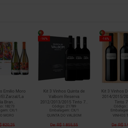
-16%
-16%
os Emilio Moro
Kit 3 Vinhos Quinta de
Kit 3 Vinhos 
/El.Zarzal/La
Valbom Reserva
2014/2015/20
ía Bran...
2012/2013/2015 Tinto 7...
Tinto 
o: 18273
Código: 21789
Código:
gem: CX/1
Embalagem: CX/1
Embalage
IO MORO
QUINTA DO VALBOM
VINHOS 
$ 820,25
De: R$ 1.855,55
De: R$ 1