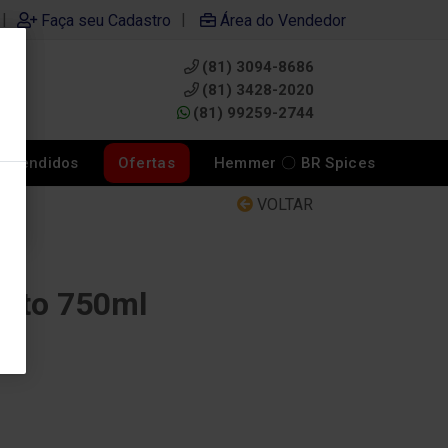
|
|
Faça seu Cadastro
Área do Vendedor
(81) 3094-8686
0
(81) 3428-2020
(81) 99259-2744
s Vendidos
Ofertas
Hemmer 〇 BR Spices
VOLTAR
into 750ml