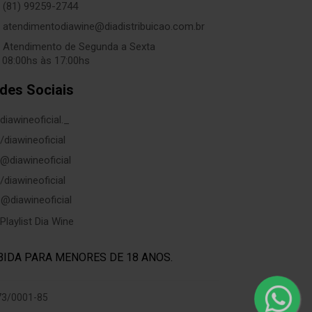
(81) 99259-2744
atendimentodiawine@diadistribuicao.com.br
Atendimento de Segunda a Sexta
 08:00hs às 17:00hs
des Sociais
diawineoficial._
/diawineoficial
@diawineoficial
/diawineoficial
@diawineoficial
Playlist Dia Wine
BIDA PARA MENORES DE 18 ANOS.
973/0001-85