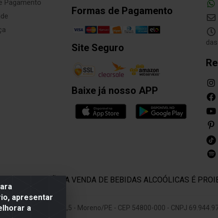
de Pagamento
Formas de Pagamento
ade
ça
das
Site Seguro
Re
Baixe já nosso APP
E COM MODERAÇÃO. A VENDA DE BEBIDAS ALCOÓLICAS É PROI
para
io, apresentar
elhorar a
 Rodovia BR 232 KM 22,5 - Moreno/PE - CEP 54800-000 - CNPJ 69.944.