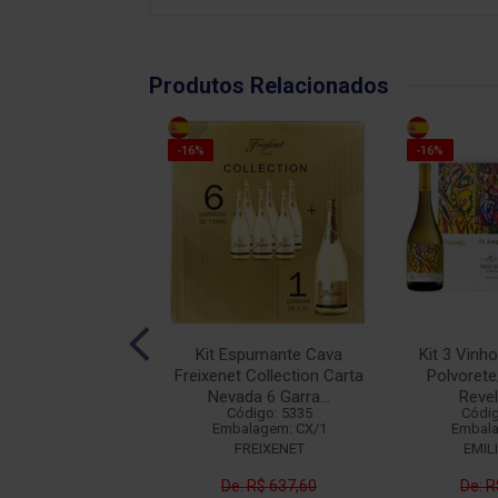
Produtos Relacionados
-16%
-16%
spumante Cava
Kit Espumante Cava
Kit 3 Vinh
 Collection Cordon
Freixenet Collection Carta
Polvorete
ro 6 Garra...
Nevada 6 Garra...
Revel
ódigo: 5336
Código: 5335
Códig
alagem: CX/1
Embalagem: CX/1
Embala
FREIXENET
FREIXENET
EMIL
duto Esgotado
De: R$ 637,60
De: R