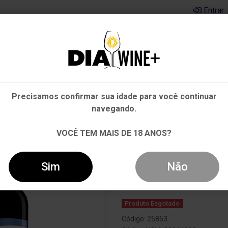
Entrar
Em que Estado você está?
Pernambuco
Cervejas
Kits
Departamentos
Mai
Precisamos confirmar sua idade para você continuar
Outros Estados
navegando.
L
VOCÊ TEM MAIS DE 18 ANOS?
Kit 3 Vinhos T
Sim
Não
Produto Esgotado
Código: 25853