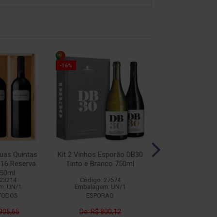
-16%
Duas Quintas
Kit 2 Vinhos Esporão DB30
Kit Premi
16 Reserva
Tinto e Branco 750ml
750ml
 23214
Código: 27574
Código: 28
m: UN/1
Embalagem: UN/1
Embalagem: 
TODOS
ESPORAO
.905,65
De: R$ 800,12