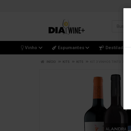
Vinho
Espumantes
Destilados
INÍCIO
KITS
KITS
KIT 3 VINHOS TINTO 750M