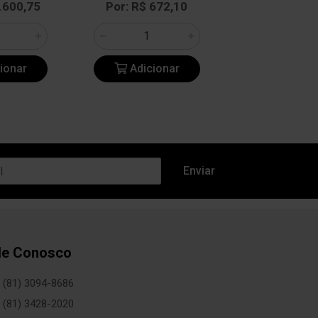
R$ 799,
.600,75
Por: R$ 672,10
ionar
Adicionar
Adicio
le Conosco
(81) 3094-8686
(81) 3428-2020