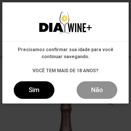
Em que Estado você está?
Baixe já nosso APP
0
Pernambuco
Precisamos confirmar sua idade para você
Outros Estados
continuar navegando.
VOLTAR
INÍCIO
GARRAFA 750ML
VOCÊ TEM MAIS DE 18 ANOS?
GARRAFA 750ML
ESPUMANTE MUMM CUVÉE RÉSERVE BRUT ROSÉ
750ML
Sim
Não