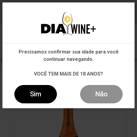
Em que Estado você está?
Baixe já nosso APP
0
Pernambuco
Precisamos confirmar sua idade para você
Outros Estados
continuar navegando.
VOLTAR
INÍCIO
ITÁLIA
ITÁLIA
VOCÊ TEM MAIS DE 18 ANOS?
ESPUMANTE MIONETTO PROSECCO BRUT 750ML
Sim
Não