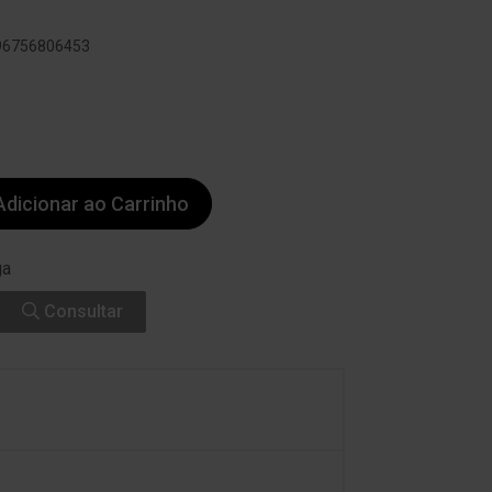
896756806453
dicionar ao Carrinho
ga
Consultar