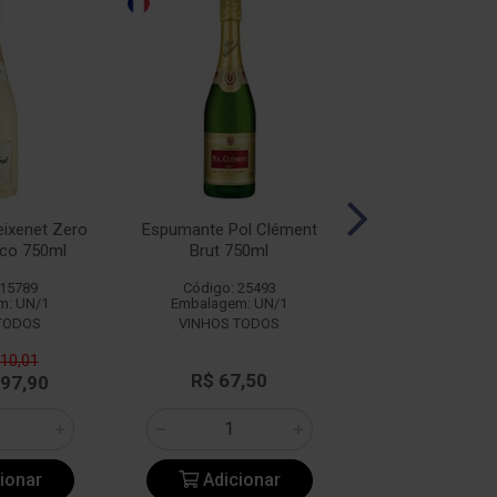
ixenet Zero
Espumante Pol Clément
Espumante Cam
nco 750ml
Brut 750ml
Brut 750
 15789
Código: 25493
Código: 22
m: UN/1
Embalagem: UN/1
Embalagem: 
TODOS
VINHOS TODOS
110,01
R$ 67,50
R$ 29,6
 97,90
ionar
Adicionar
Adicio