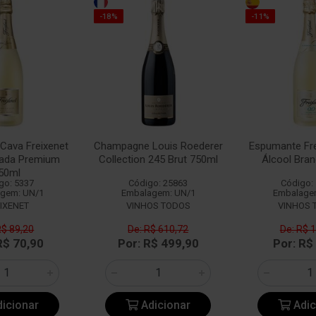
-18%
-11%
Cava Freixenet
Champagne Louis Roederer
Espumante Fre
vada Premium
Collection 245 Brut 750ml
Álcool Bra
50ml
go: 5337
Código: 25863
Código:
gem: UN/1
Embalagem: UN/1
Embalage
IXENET
VINHOS TODOS
VINHOS 
R$ 89,20
De: R$ 610,72
De: R$ 
R$ 70,90
Por: R$ 499,90
Por: R$
icionar
Adicionar
Adic