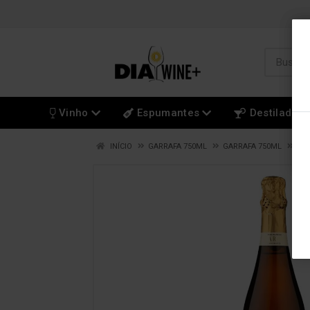
Vinho
Espumantes
Destilados
INÍCIO
GARRAFA 750ML
GARRAFA 750ML
ES