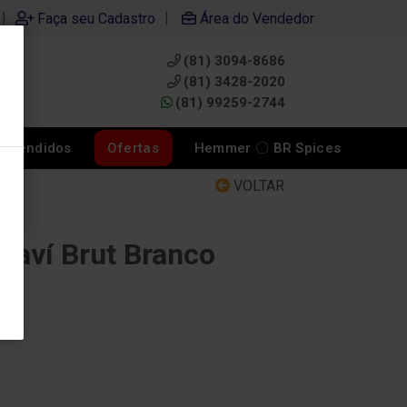
|
|
Faça seu Cadastro
Área do Vendedor
(81) 3094-8686
0
(81) 3428-2020
(81) 99259-2744
s Vendidos
Ofertas
Hemmer 〇 BR Spices
VOLTAR
aví Brut Branco