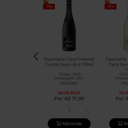
-19%
-21%
ante Anna de
Espumante Cava Freixenet
Espumante 
 Cava Brut Blanc
Cordon Negro Brut 750ml
Carta Ne
Blancs 750ml
7
Código: 5360
Códi
digo: 27732
Embalagem: UN/1
Embala
alagem: UN/1
FREIXENET
FRE
De: R$ 89,20
De: 
R$ 81,92
Por: R$ 71,90
Por: 
Adicionar
Adicionar
Ad