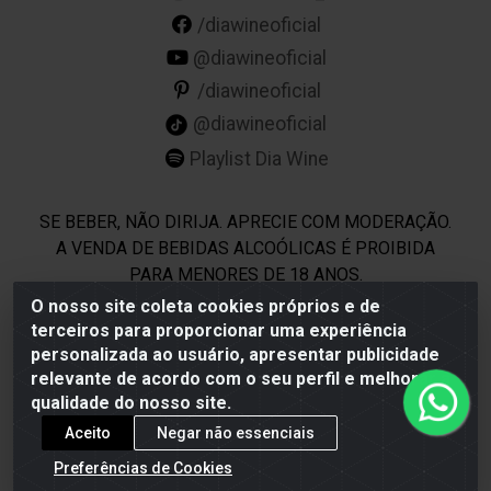
/diawineoficial
@diawineoficial
/diawineoficial
@diawineoficial
Playlist Dia Wine
SE BEBER, NÃO DIRIJA. APRECIE COM MODERAÇÃO.
A VENDA DE BEBIDAS ALCOÓLICAS É PROIBIDA
PARA MENORES DE 18 ANOS.
O nosso site coleta cookies próprios e de
terceiros para proporcionar uma experiência
Dia Wine - Rodovia BR 232 KM 22,5 - Moreno/PE - CEP
personalizada ao usuário, apresentar publicidade
54800-000 - CNPJ 69.944.973/0001-85
relevante de acordo com o seu perfil e melhorar a
qualidade do nosso site.
Aceito
Negar não essenciais
Preferências de Cookies