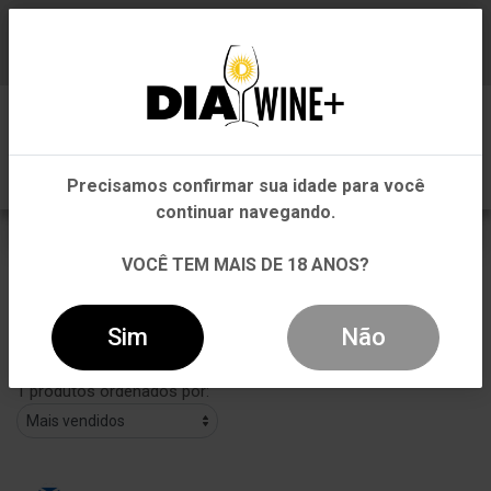
Em que Estado você está?
Baixe já nosso APP
0
Pernambuco
Precisamos confirmar sua idade para você
Outros Estados
continuar navegando.
PERNOD RICARD
VOCÊ TEM MAIS DE 18 ANOS?
VOLTAR
INÍCIO
PERNOD RICARD
PERNOD RICARD
Sim
Não
Filtros
1 produtos ordenados por: