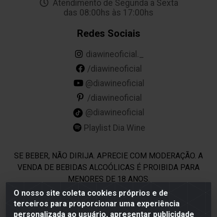
Atendimento de Segunda a Sexta
das 08:00hs às 17:00hs
Redes Sociais
diawineoficial._
/diawineoficial
@diawineoficial
/diawineoficial
@diawineoficial
Playlist Dia Wine
SE BEBER, NÃO DIRIJA. APRECIE COM MODERAÇÃO. A
VENDA DE BEBIDAS ALCOÓLICAS É PROIBIDA PARA
MENORES DE 18 ANOS.
O nosso site coleta cookies próprios e de
terceiros para proporcionar uma experiência
Dia Wine - Rodovia BR 232 KM 22,5 - Moreno/PE - CEP 54800-
personalizada ao usuário, apresentar publicidade