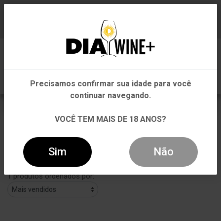
Em que Estado você está?
Baixe já nosso APP
0
Pernambuco
Precisamos confirmar sua idade para você
Outros Estados
continuar navegando.
HIDROMEL
VOCÊ TEM MAIS DE 18 ANOS?
VOLTAR
INÍCIO
HIDROMEL
HIDROMEL
Sim
Não
Filtros
1 produtos ordenados por: