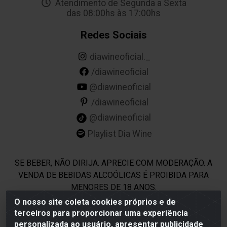
Atendimento de Segunda a Sexta
das 08:00hs às 17:00hs
Redes Sociais
diawineoficial._
/diawineoficial
@diawineoficial
/diawineoficial
@diawineoficial
Playlist Dia Wine
SE BEBER, NÃO DIRIJA. APRECIE COM MODERAÇÃO. A
VENDA DE BEBIDAS ALCOÓLICAS É PROIBIDA PARA
MENORES DE 18 ANOS.
O nosso site coleta cookies próprios e de
terceiros para proporcionar uma experiência
Dia Wine - Rodovia BR 232 KM 22,5 - Moreno/PE - CEP 54800-
personalizada ao usuário, apresentar publicidade