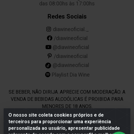
das 08:00hs às 17:00hs
Redes Sociais
diawineoficial._
/diawineoficial
@diawineoficial
/diawineoficial
@diawineoficial
Playlist Dia Wine
SE BEBER, NÃO DIRIJA. APRECIE COM MODERAÇÃO. A
VENDA DE BEBIDAS ALCOÓLICAS É PROIBIDA PARA
MENORES DE 18 ANOS.
O nosso site coleta cookies próprios e de
terceiros para proporcionar uma experiência
Dia Wine - Rodovia BR 232 KM 22,5 - Moreno/PE - CEP 54800-
personalizada ao usuário, apresentar publicidade
000 - CNPJ 69.944.973/0001-85