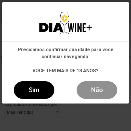
Em que Estado você está?
Baixe já nosso APP
0
Pernambuco
Precisamos confirmar sua idade para você
Outros Estados
continuar navegando.
Molho
VOCÊ TEM MAIS DE 18 ANOS?
VOLTAR
INÍCIO
MOLHOS
MOLHO
Sim
Não
Filtros
20 produtos ordenados por: