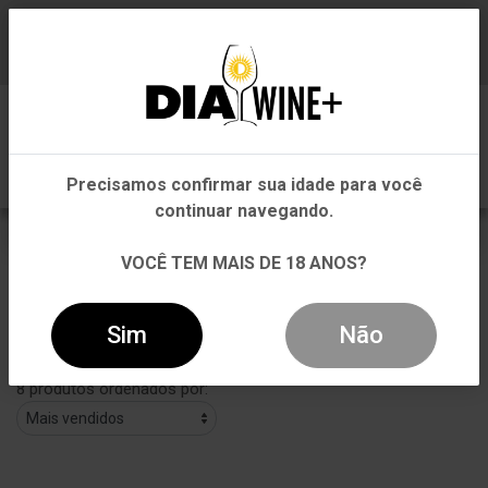
Em que Estado você está?
Baixe já nosso APP
0
Pernambuco
Precisamos confirmar sua idade para você
Outros Estados
continuar navegando.
Azeitona
VOCÊ TEM MAIS DE 18 ANOS?
VOLTAR
INÍCIO
AZEITONA
AZEITONA
Sim
Não
Filtros
8 produtos ordenados por: