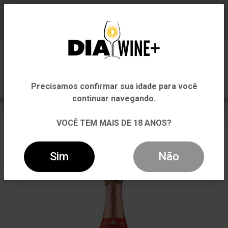
Em que Estado você está?
Baixe já nosso APP
0
Pernambuco
Precisamos confirmar sua idade para você
Outros Estados
continuar navegando.
VOLTAR
INÍCIO
FRANÇA
FRANÇA
VOCÊ TEM MAIS DE 18 ANOS?
CHAMPAGNE MONTAUDON GRANDE ROSÉ BRUT
750ML
Sim
Não