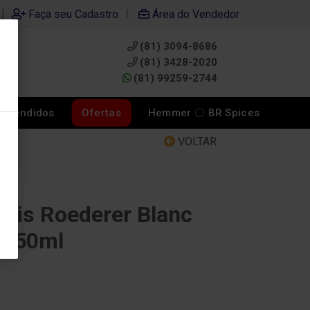
|
|
Faça seu Cadastro
Área do Vendedor
(81) 3094-8686
0
(81) 3428-2020
(81) 99259-2744
s Vendidos
Ofertas
Hemmer 〇 BR Spices
VOLTAR
uis Roederer Blanc
 750ml