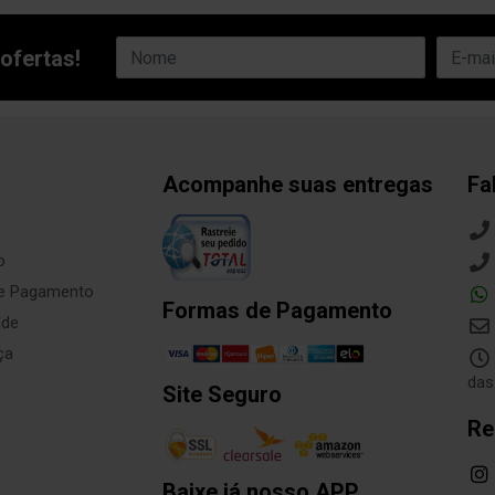
ofertas!
Acompanhe suas entregas
Fa
o
de Pagamento
Formas de Pagamento
ade
ça
das
Site Seguro
Re
Baixe já nosso APP