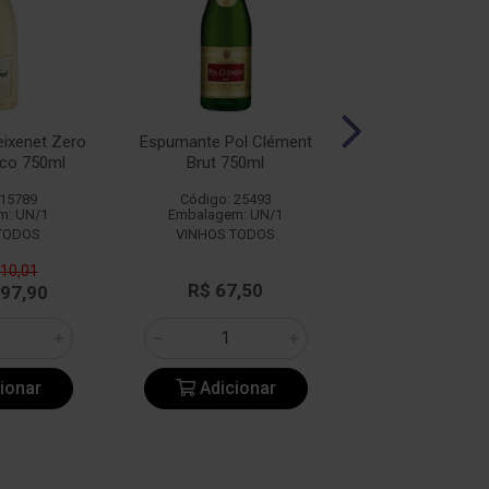
ixenet Zero
Espumante Pol Clément
Espumante Cam
nco 750ml
Brut 750ml
Brut 750
 15789
Código: 25493
Código: 22
m: UN/1
Embalagem: UN/1
Embalagem: 
TODOS
VINHOS TODOS
110,01
R$ 67,50
R$ 29,6
 97,90
ionar
Adicionar
Adicio