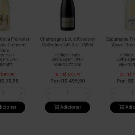
Cava Freixenet
Champagne Louis Roederer
Espumante Fre
vada Premium
Collection 245 Brut 750ml
Álcool Bra
50ml
go: 5337
Código: 25863
Código:
gem: UN/1
Embalagem: UN/1
Embalage
IXENET
VINHOS TODOS
VINHOS 
R$ 89,20
De: R$ 610,72
De: R$ 
R$ 70,90
Por: R$ 499,90
Por: R$
icionar
Adicionar
Adic