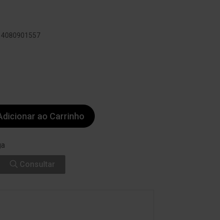
114080901557
dicionar ao Carrinho
ga
Consultar