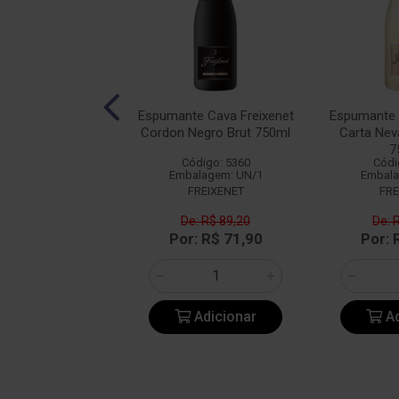
gne Taittinger
Espumante Cava Freixenet
Espumante 
va Brut 750ml
Cordon Negro Brut 750ml
Carta Ne
7
ódigo: 3319
Código: 5360
Códi
alagem: UN/1
Embalagem: UN/1
Embala
NHOS TODOS
FREIXENET
FRE
: R$ 507,25
De: R$ 89,20
De: 
: R$ 426,09
Por: R$ 71,90
Por: 
Adicionar
Adicionar
Ad