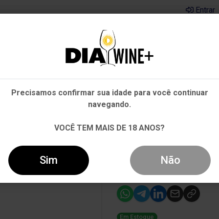
Entrar
Em que Estado você está?
Pernambuco
Cervejas
Kits
Departamentos
Mai
Precisamos confirmar sua idade para você continuar
Outros Estados
navegando.
AMPAGNE LOUIS ROEDERER BLANC DE BLANC 2015 750ML
VOCÊ TEM MAIS DE 18 ANOS?
-16%
Champagne Lo
Sim
Não
de Blanc 2015
Em Estoque