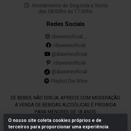
Atendimento de Segunda a Sexta
das 08:00hs às 17:00hs
Redes Sociais
diawineoficial._
/diawineoficial
@diawineoficial
/diawineoficial
@diawineoficial
Playlist Dia Wine
SE BEBER, NÃO DIRIJA. APRECIE COM MODERAÇÃO.
A VENDA DE BEBIDAS ALCOÓLICAS É PROIBIDA
PARA MENORES DE 18 ANOS.
O nosso site coleta cookies próprios e de
terceiros para proporcionar uma experiência
Dia Wine - Rodovia BR 232 KM 22,5 - Moreno/PE - CEP