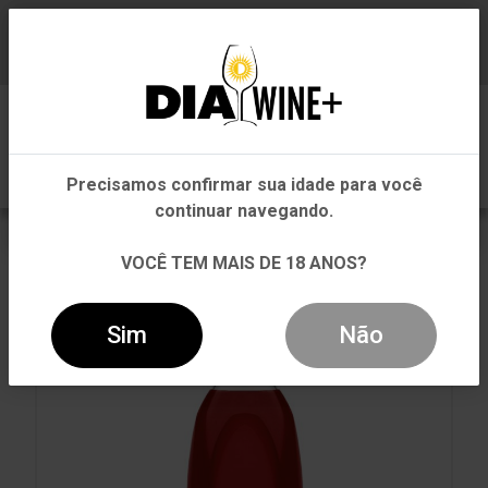
Em que Estado você está?
Baixe já nosso APP
0
Pernambuco
Precisamos confirmar sua idade para você
Outros Estados
continuar navegando.
VOLTAR
INÍCIO
CHÁ
CHÁ
VOCÊ TEM MAIS DE 18 ANOS?
CHÁ DE HIBISCO COM GRANBERRY DIETÉTICO CAMPO
LARGO UNIDADE 900ML
Sim
Não