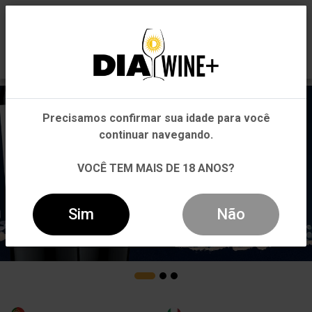
0
Em que Estado você está?
Pernambuco
Precisamos confirmar sua idade para você
Outros Estados
continuar navegando.
VOCÊ TEM MAIS DE 18 ANOS?
Sim
Não