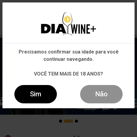
0
Em que Estado você está?
Pernambuco
Precisamos confirmar sua idade para você
Outros Estados
continuar navegando.
VOCÊ TEM MAIS DE 18 ANOS?
Sim
Não