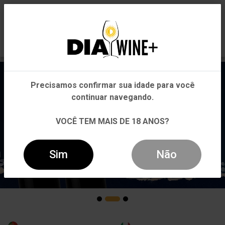
0
Em que Estado você está?
Pernambuco
Precisamos confirmar sua idade para você
Outros Estados
continuar navegando.
VOCÊ TEM MAIS DE 18 ANOS?
Sim
Não