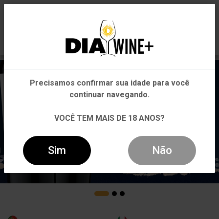
0
Em que Estado você está?
Pernambuco
Precisamos confirmar sua idade para você
Outros Estados
continuar navegando.
VOCÊ TEM MAIS DE 18 ANOS?
Sim
Não