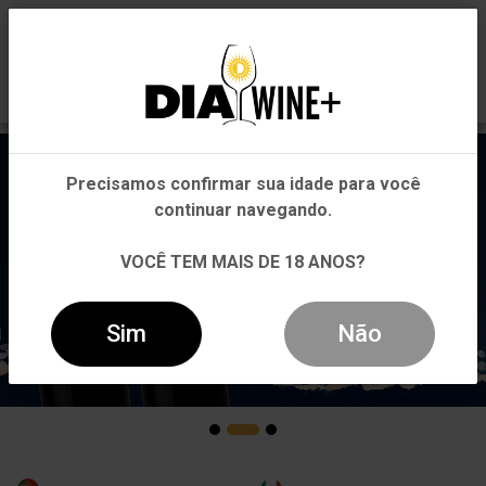
0
Em que Estado você está?
Pernambuco
Precisamos confirmar sua idade para você
Outros Estados
continuar navegando.
VOCÊ TEM MAIS DE 18 ANOS?
Sim
Não